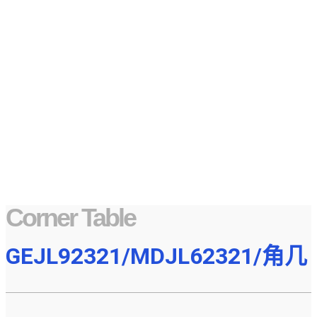
Corner Table
GEJL92321/MDJL62321/角几