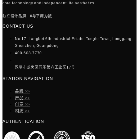
core technology and independent life aesthetics.
独立设计品牌 #与平庸为敌
CONTACT US
No.17, Langbei 6th Industrial Estate, Tongle Town, Longgang,
Shenzhen, Guangdong
400-608-7770
深圳市龙岗区同乐第六工业区17号
STATION NAVIGATION
品牌 >>
产品 >>
创意 >>
材质 >>
AUTHENTICATION