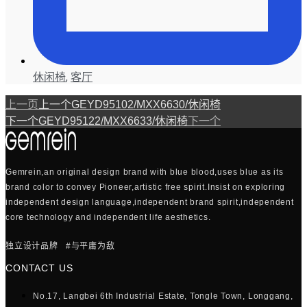
休闲椅
,
客厅
上一页
上一个
GEYD95102/MXX6630/休闲椅
下一个
GEYD95122/MXX6633/休闲椅
下一个
Gemrein,an original design brand with blue blood,uses blue as its
brand color to convey Pioneer,artistic free spirit.Insist on exploring
independent design language,independent brand spirit,independent
core technology and independent life aesthetics.
独立设计品牌 #与平庸为敌
CONTACT US
No.17, Langbei 6th Industrial Estate, Tongle Town, Longgang,