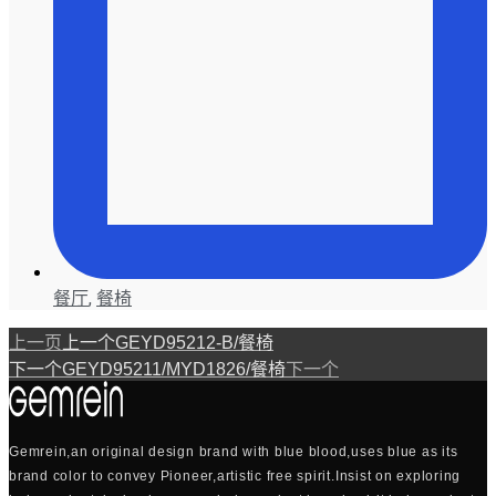
餐厅
,
餐椅
上一页
上一个
GEYD95212-B/餐椅
下一个
GEYD95211/MYD1826/餐椅
下一个
Gemrein,an original design brand with blue blood,uses blue as its
brand color to convey Pioneer,artistic free spirit.Insist on exploring