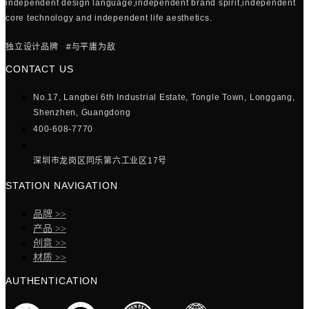
independent design language,independent brand spirit,independent
core technology and independent life aesthetics.
独立设计品牌 #与平庸为敌
CONTACT US
No.17, Langbei 6th Industrial Estate, Tongle Town, Longgang,
Shenzhen, Guangdong
400-608-7770
深圳市龙岗区同乐第六工业区17号
STATION NAVIGATION
品牌 >>
产品 >>
创意 >>
材质 >>
AUTHENTICATION